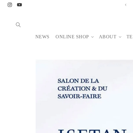
Skip to
【8/6-14】NONA BUFFET August
Instagram
YouTube
content
NEWS
ONLINE SHOP
ABOUT
TE