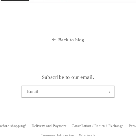
Back to blog
Subscribe to our email.
Email
 before shopping!
Delivery and Payment
Cancellation / Return / Exchange
Priv
Company Informtion
Wholesale