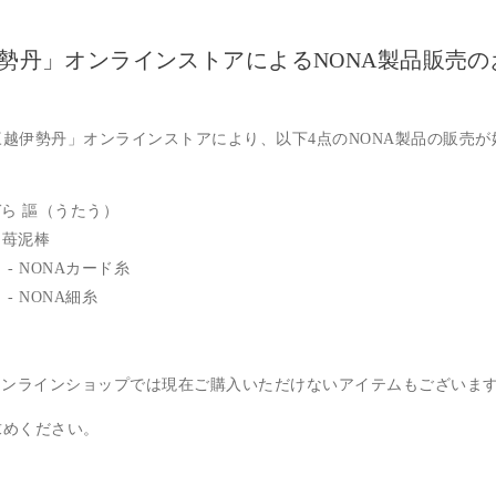
勢丹」オンラインストアによるNONA製品販売の
越伊勢丹」オンラインストアにより、以下4点のNONA製品の販売が
づら 謳（うたう）
it 苺泥棒
- NONAカード糸
- NONA細糸
式オンラインショップでは現在ご購入いただけないアイテムもございま
求めください。